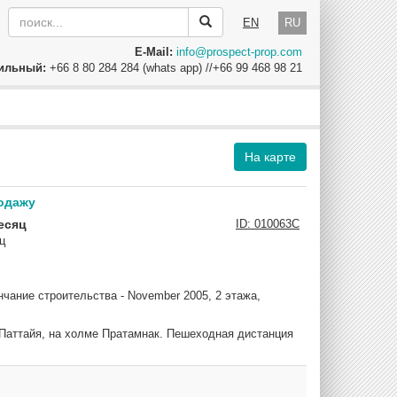
EN
RU
E-Mail:
info@prospect-prop.com
ильный:
+66 8 80 284 284 (whats app) //+66 99 468 98 21
На карте
родажу
есяц
ID: 010063C
ц
чание строительства - November 2005, 2 этажа,
Паттайя, на холме Пратамнак. Пешеходная дистанция