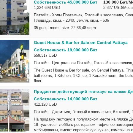
Собственность 45,000,000 Бат
130,000 Бат/М
1,324,698 USD
3,827 USD/Меся
Паттайя - Холм Пратамнак, Готовый к заселению, Окон
Площадь, кв.м. - 2340, Земля, кв.м. - 636
35 guest rooms size: 22,36,48 sq.m.
Guest House & Bar for Sale on Central Pattaya
Собственность 19,000,000 Бат
559,317 USD
Паттайя - Центральная Паттайя, Готовый к заселению, 
The Guest House & Bar for sale, on Central Pattaya, Thi
bathrooms, 1 Kitchen, 1 Office, 1 Karaoke room, the build
floor.
Продается действующий гестхаус на пляже Д
Собственность 14,000,000 Бат
412,128 USD
Паттайя - Джомтьен, Готовый к заселению, 6 этажей, П
На продажу гестхаус в популярном месте на пляже Джо
18 туалетов - лобби с рестораном - офисное помещен
меблированы, имеют европейскую кухню, камеры на к