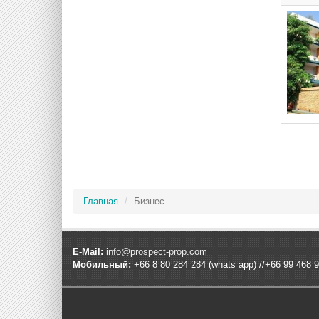
Главная
Бизнес
E-Mail:
info@prospect-prop.com
Мобильный:
+66 8 80 284 284 (whats app) //+66 99 468 