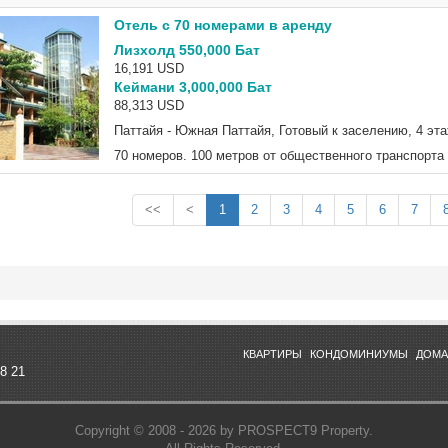
Отель с 70 номерами в аренду
Лизхолд 550,000 Бат
16,191 USD
Кеймани 3,000,000 Бат
88,313 USD
Паттайя - Южная Паттайя, Готовый к заселению, 4 эта
70 номеров. 100 метров от общественного транспорта 
<<
<
1
2
3
4
5
6
7
КВАРТИРЫ
КОНДОМИНИУМЫ
ДОМА
98 21
Copyright © 2008 - 2026 by PROSPECT9 Property.