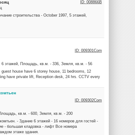
есяц
ID: 008866B
ц
чание строительства - October 1997, 5 этажей,
ID: 009301Com
6 этажей, Площадь, кв.м. - 336, Земля, кв.м. - 56
s guest house have 6 storey house, 11 bedrooms, 12
ing have private lift, Reception desk, 24 hrs. CCTV every
жомтьен
ID: 009302Com
лощадь, кв.м. - 600, Земля, кв.м. - 200
мтьен. - Здание 6 этажей - 16 номеров для гостей -
ие - большая кладовка - лифт Все номера
аждом этаже здания.